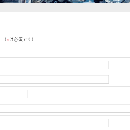
。（
は必須です）
＊